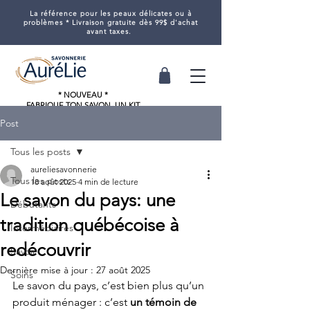
La référence pour les peaux délicates ou à
problèmes * Livraison gratuite dès 99$ d'achat
avant taxes.
* NOUVEAU *
FABRIQUE TON SAVON UN KIT
RAPIDE & FACILE
Post
AVEC L'AIDE D'AURÉLIE
Tous les posts
aureliesavonnerie
Tous les posts
18 août 2025
4 min de lecture
Le savon du pays: une
Débutants
tradition québécoise à
Intermédiaires
redécouvrir
Savoir
Dernière mise à jour :
27 août 2025
Soins
Le savon du pays, c’est bien plus qu’un 
produit ménager : c’est 
un témoin de 